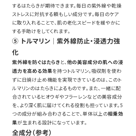
するはたらきが期待できます。毎日の紫外線や乾燥
ストレスに対抗する頼もしい成分です。毎日のケア
に取り入れることで、肌の老化スピードを緩やかに
する手助けをしてくれます。
⑤ トルマリン｜紫外線防止・浸透力強
化
と、
紫外線を防ぐはたらき
他の美容成分の肌への浸
を持つトルマリン。吸収剤を使わ
透力を高める効果
ずに日焼け止め機能を実現できているのは、このト
ルマリンのはたらきによるものです。また、一緒に配
合されているヒオウギやフラーレンなどの美容成分
を、より深く肌に届けてくれる役割も担っています。5
つの成分が組み合わさることで、単体以上の
相乗効
が生まれる設計になっています。
果
全成分（参考）