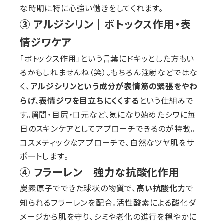
な時期に特に心強い働きをしてくれます。
③ アルジシリン｜ボトックス作用・表
情ジワケア
「ボトックス作用」という言葉にドキッとした方もい
るかもしれませんね（笑）。もちろん注射などではな
く、
アルジシリンという成分が表情筋の緊張をやわ
という仕組みで
らげ、表情ジワを目立ちにくくする
す。眉間・目尻・口元など、気になり始めたシワに毎
日のスキンケアとしてアプローチできるのが特徴。
コスメティックなアプローチで、自然なツヤ肌をサ
ポートします。
④ フラーレン｜強力な抗酸化作用
炭素原子でできた球状の物質で、
で
高い抗酸化力
知られるフラーレンを配合。活性酸素による酸化ダ
メージから肌を守り、シミや老化の進行を穏やかに