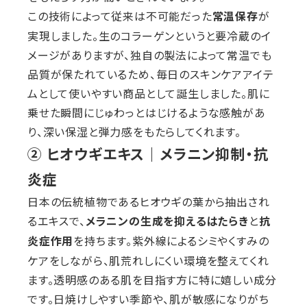
この技術によって従来は不可能だった
が
常温保存
実現しました。生のコラーゲンというと要冷蔵のイ
メージがありますが、独自の製法によって常温でも
品質が保たれているため、毎日のスキンケアアイテ
ムとして使いやすい商品として誕生しました。肌に
乗せた瞬間にじゅわっとはじけるような感触があ
り、深い保湿と弾力感をもたらしてくれます。
② ヒオウギエキス｜メラニン抑制・抗
炎症
日本の伝統植物であるヒオウギの葉から抽出され
るエキスで、
と
メラニンの生成を抑えるはたらき
抗
を持ちます。紫外線によるシミやくすみの
炎症作用
ケアをしながら、肌荒れしにくい環境を整えてくれ
ます。透明感のある肌を目指す方に特に嬉しい成分
です。日焼けしやすい季節や、肌が敏感になりがち