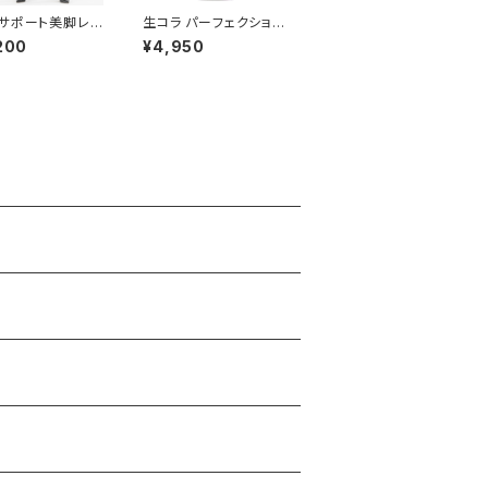
サポート美脚レギ
生コラ パーフェクション
ス（Be-fit）
クリーム
200
¥4,950