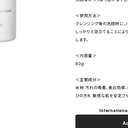
＜使用方法＞
クレンジング後の洗顔時に、
しっかりと泡立てることによ
します。
＜内容量＞
80g
＜主要成分＞
米粉 汚れの吸着、美白効果
ひのき水 敏感な肌を安定さ
Internationa
Ad