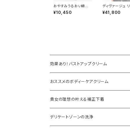
おやすみうるおい綿混
ディヴァージュ 
着圧ソックス(2足組)【一
ス ウエストシェ
¥10,450
¥41,800
般医療機器】（Be-fit）
(Divage LUXE)
効果あり！バストアップクリーム
おススメのボディーケアクリーム
貴女の理想の叶える補正下着
デリケートゾーンの洗浄