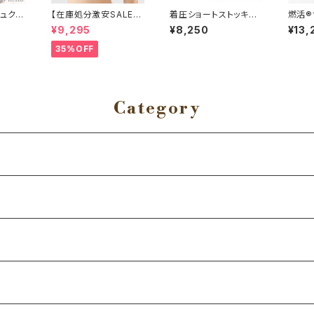
リュク
【在庫処分激安SALE】
着圧ショートストッキン
燃活®
イパー
高機能ナイトブラ（Be-f
グ（2足組）【一般医療機
ンスプラ
¥9,295
¥8,250
¥13,
it）
器】(Be-fit）
35%OFF
Category