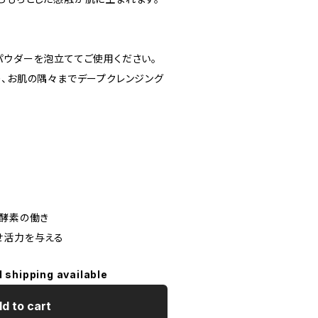
パウダーを泡立ててご使用ください。
り、お肌の隅々までデープクレンジング
、酵素の働き
せ活力を与える
l shipping available
d to cart