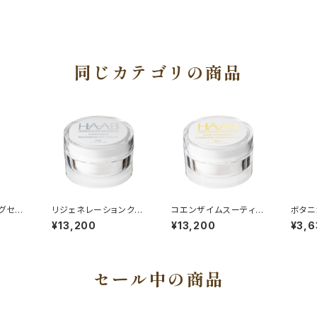
同じカテゴリの商品
グセラ
リジェネレーションクリ
コエンザイムスーティン
ボタニ
ーム
グゲル
グゲル
¥13,200
¥13,200
¥3,6
セール中の商品