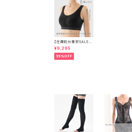
【在庫処分激安SALE】
高機能ナイトブラ（Be-f
¥9,295
it）
35%OFF