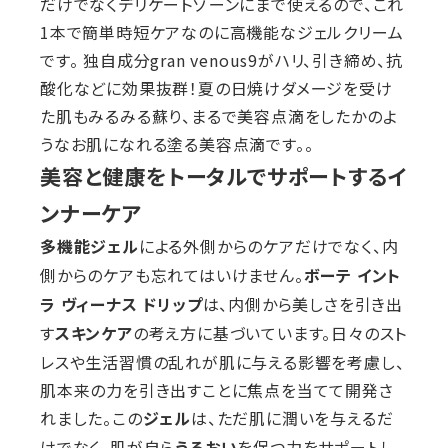
だけでなくデリケートゾーンにまで使えるので、これ
1本で簡単時短ケアなのに高機能なジェルクリーム
です。 独自成分gran venous9がハリ、引き締め、抗
酸化などに効果抜群！夏の日焼けダメージを受け
た肌もみるみる蘇り、まるで美容点滴をしたかのよ
うなお肌になれる塗る美容点滴です。。
美容と健康をトータルでサポートするイ
ンナーケア
による外側からのケアだけでなく、内
多機能ジェル
側からのケアも忘れてはいけません。
ボーテ イント
は、内側から美しさを引き出
ラ ヴィーナス ドリップ
す
の考え方に基づいています。日々のスト
スキンケア
レスや生活習慣の乱れが肌に与える影響を考慮し、
肌本来の力を引き出すことに焦点を当てて開発さ
れました。この
は、ただ肌に潤いを与えるだ
ジェル
けでなく、肌が自ら
を保つ力をサポートし