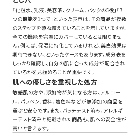
「化粧水、乳液、美容液、クリーム、パックの5役」「7
つの
を1つで」といった表示は、その
が複数
機能
商品
のステップを兼ね備えていることを示していますが、
全ての機能を完璧にカバーしているとは限りませ
ん。例えば、保湿に特化しているけれど、
効果は
美白
期待できない、といったケースもあります。成分表を
しっかり確認し、自分の肌に合った成分が配合され
ているかを見極めることが重要です。
肌への優しさを重視した処方
の方や、添加物が気になる方は、アルコー
敏感肌
ル、パラベン、香料、着色料などが無添加の
を
商品
選ぶと安心です。また、パッチテスト済み、アレルギ
ーテスト済みと記載された
も、肌への安全性が
商品
高いと言えます。