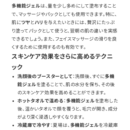
は、量を少し多めにして塗布すること
多機能ジェル
で、マッサージやパックとしても使用できます。特に、
肌に
と
を与えたいときには、贅沢にたっぷ
ツヤ
ハリ
り塗ってパックとして使うと、翌朝の肌の違いを実感
できるでしょう。また、フェイスマッサージの滑りを良
くするために使用するのも有効です。
スキンケア効果をさらに高めるテクニ
ック
洗顔後のブースターとして
：洗顔後、すぐに
多機
能ジェル
を塗ることで、肌の水分を保ち、その後
のスキンケア効果を高めることができます。
ホットタオルで温める
：
多機能ジェル
を塗布した
後、温かいタオルで顔を覆うと、毛穴が開き、成分
がより深く浸透しやすくなります。
冷蔵庫で冷やす
：夏場は、
多機能ジェル
を冷蔵庫