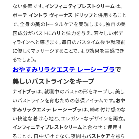
ない要素です。
は、
インフィニティブレストクリーム
と併用すること
ボーテ イントラ ヴィーナス ドリップ
で、全身の
のトータルケアを実現します。独自の美
美
容成分がバストに
と弾力を与え、若々しいボデ
ハリ
ィラインへと導きます。毎日のバスタイム後や就寝前
に優しくマッサージすることで、より効果を実感でき
るでしょう。
で
おやすみリラクエステ レーシーブラ
美しいバストラインをキープ
は、就寝中のバストの形をキープし、美し
ナイトブラ
いバストラインを育むための必須アイテムです。
おや
は、締め付け感のな
すみリラクエステ レーシーブラ
い快適な着け心地と、エレガントなデザインを両立。
と合わせて使用す
インフィニティブレストクリーム
ることで、日中だけでなく、夜間も
を怠ら
バストケア