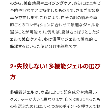
のから、
効果や
、さらにはニキビ
美白
エイジングケア
予防や毛穴ケアに特化したものまで、さまざまな
商
が存在します。これにより、自分の肌の悩みや季
品
節ごとのコンディションに合わせて最適な
を
ジェル
選ぶことが可能です。例えば、夏はさっぱりとした
ジ
で
ケアを、冬は濃厚な
で徹底的に
ェル
美白
ジェル
するといった使い分けも簡単です。
保湿
2・失敗しない！多機能ジェルの選び
方
は、商品によって配合成分や効果、テ
多機能ジェル
クスチャーが大きく異なります。自分の肌に合ったも
のを選ぶためには、いくつかのポイントを押さえてお