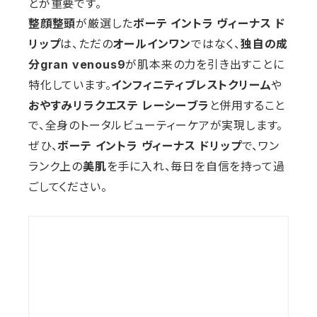
とが重要です。
整顔整頭
ボーテ イントラ ヴィーナス ド
が厳選した
リップ
オールインワン
独自の成
は、ただの
ではなく、
分
gran venous9
が肌本来の力を引き出すことに
インフィニティブレストクリーム
特化しています。
や
おやすみリラクエステ レーシーブラ
と併用すること
で、全身のトータルビューティーケアが実現します。
ぜひ、
で、ワン
ボーテ イントラ ヴィーナス ドリップ
ランク上の
を手に入れ、毎日を自信を持って過
美肌
ごしてください。