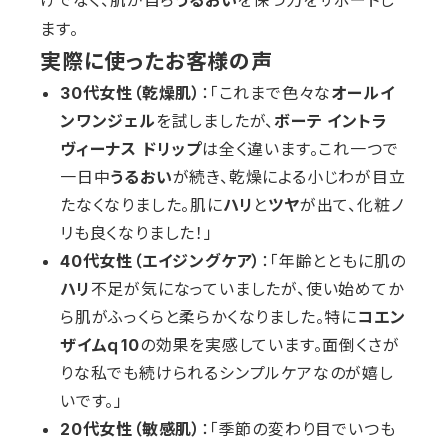
うるおい
ます。
実際に使ったお客様の声
30代女性（乾燥肌）
：「これまで色々な
オールイ
ンワンジェル
を試しましたが、
ボーテ イントラ
ヴィーナス ドリップ
は全く違います。これ一つで
一日中
うるおい
が続き、乾燥による小じわが目立
たなくなりました。肌に
ハリ
と
ツヤ
が出て、化粧ノ
リも良くなりました！」
40代女性（エイジングケア）
：「年齢とともに肌の
ハリ
不足が気になっていましたが、使い始めてか
ら肌がふっくらと柔らかくなりました。特に
コエン
ザイムｑ10
の効果を実感しています。面倒くさが
りな私でも続けられるシンプルケアなのが嬉し
いです。」
20代女性（敏感肌）
：「季節の変わり目でいつも