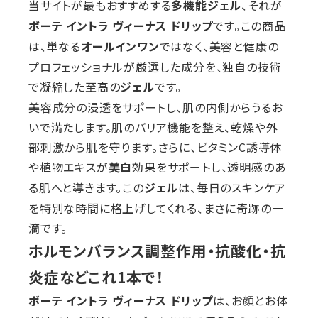
当サイトが最もおすすめする
、それが
多機能ジェル
です。この商品
ボーテ イントラ ヴィーナス ドリップ
は、単なる
ではなく、美容と健康の
オールインワン
プロフェッショナルが厳選した成分を、独自の技術
で凝縮した至高の
です。
ジェル
美容成分の浸透をサポートし、肌の内側からうるお
いで満たします。肌のバリア機能を整え、乾燥や外
部刺激から肌を守ります。さらに、ビタミンC誘導体
や植物エキスが
効果をサポートし、透明感のあ
美白
る肌へと導きます。この
は、毎日のスキンケア
ジェル
を特別な時間に格上げしてくれる、まさに奇跡の一
滴です。
ホルモンバランス調整作用・抗酸化・抗
炎症などこれ1本で！
は、お顔とお体
ボーテ イントラ ヴィーナス ドリップ