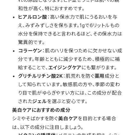
れの原因となります。ヒト型セラミドは肌への親
和性が高く、特におすすめです。
ヒアルロン酸
：高い保水力で肌にうるおいを与
え、みずみずしさを保ちます。1gで6リットルもの
水分を保持できると言われるほど、その保水力は
驚異的です。
コラーゲン
：肌のハリを保つために欠かせない成
分です。年齢とともに減少するため、積極的に補
給することで、
エイジングケア
にも繋がります。
グリチルリチン酸2K
：肌荒れを防ぐ
薬用
成分と
して知られています。敏感肌の方や、季節の変わ
り目で肌がゆらぎやすい方には、この成分が配合
された
ジェル
を選ぶと安心です。
美白ケアにおすすめの成分
シミやそばかすを防ぐ
を目的とする場合
美白ケア
は、以下の成分に注目しましょう。