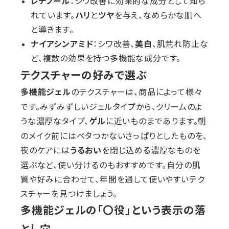
レチノール
：シワ改善に効果的な成分として知ら
れています。
ハリ
と
ツヤ
を与え、なめらかな肌へ
と導きます。
ナイアシンアミド
：シワ改善、
美白
、肌荒れ防止な
ど、複数の効果を持つ多機能な成分です。
テクスチャーの好みで選ぶ
のテクスチャーは、商品によって様々
多機能ジェル
です。みずみずしいジェルタイプから、クリームのよ
うな濃厚なタイプ、
に近いものまであります。朝
ゲル
のメイク前にはベタつかないさっぱりとしたものを、
夜のケアには
を閉じ込める濃厚なものを
うるおい
選ぶなど、使い分けるのもおすすめです。自分の肌
質や好みに合わせて、年間を通して使いやすいテク
スチャーを見つけましょう。
多機能ジェルの「〇役」という表示の落
とし穴