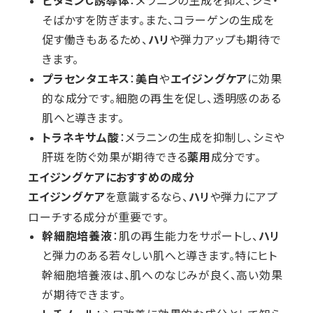
ビタミンC誘導体
：メラニンの生成を抑え、シミ・
そばかすを防ぎます。また、コラーゲンの生成を
促す働きもあるため、
ハリ
や弾力アップも期待で
きます。
プラセンタエキス
：
美白
や
エイジングケア
に効果
的な成分です。細胞の再生を促し、透明感のある
肌へと導きます。
トラネキサム酸
：メラニンの生成を抑制し、シミや
肝斑を防ぐ効果が期待できる
薬用
成分です。
エイジングケアにおすすめの成分
を意識するなら、
や弾力にアプ
エイジングケア
ハリ
ローチする成分が重要です。
幹細胞培養液
：肌の再生能力をサポートし、
ハリ
と弾力のある若々しい肌へと導きます。特にヒト
幹細胞培養液は、肌へのなじみが良く、高い効果
が期待できます。