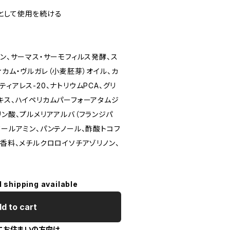
として使用を続ける
リン、サーマス・サーモフィルス発酵、ス
ィカム・ヴルガレ（⼩⻨胚芽）オイル、カ
ィアレス-20、ナトリウムPCA、グリ
キス、ハイペリカムパーフォーアタムジ
リン酸、プルメリアアルバ（フランジパ
ノールアミン、パンテノール、酢酸トコフ
、⾹料、メチルクロロイソチアゾリノン、
l shipping available
d to cart
にお住まいの方向け