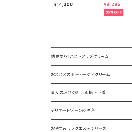
クリームSPF15
高機能ナイトブラ（
¥14,300
¥9,295
it）
35%OFF
効果あり！バストアップクリーム
おススメのボディーケアクリーム
貴女の理想の叶える補正下着
デリケートゾーンの洗浄
おやすみリラクエステシリーズ