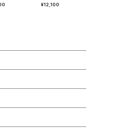
もりショーツ（Be
ネックナイトクリーム
00
¥12,100