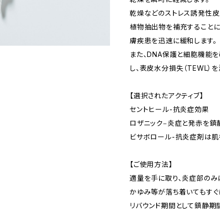
乾燥などのストレス誘発性⽪
植物抽出物を補充することに
膚疾患を迅速に緩和します。
また、DNA保護と細胞機能
し、表⽪⽔分損失（TEWL）
【選択されたアクティブ】
セントヒール-抗炎症効果
ロザニック‒炎症と発⾚を鎮静
ビサボロール-抗炎症剤は肌
【ご使用方法】
適量を手に取り、炎症部のみ
かゆみ等が落ち着いてもすぐ
リバウンド期間として鎮静期