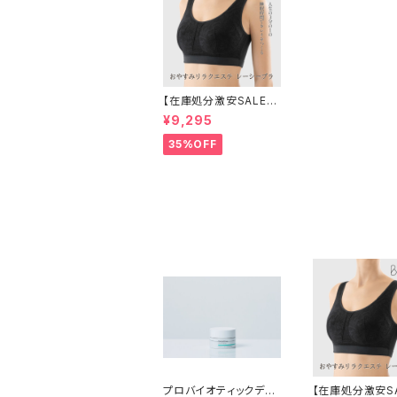
【在庫処分激安SALE】
高機能ナイトブラ（Be-f
¥9,295
it）
35%OFF
プロバイオティックデイ
【在庫処分激安SA