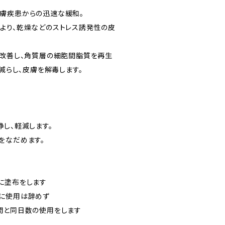
膚疾患からの迅速な緩和。
より、乾燥などのストレス誘発性の⽪
を改善し、⾓質層の細胞間脂質を再⽣
を減らし、⽪膚を解毒します。
し、軽減します。
をなだめます。
に塗布をします
に使用は辞めず
間と同日数の使用をします