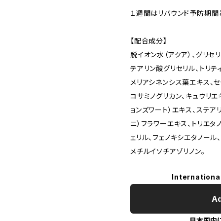
１週間はリバウンド予防期間
【配合成分】
脱イオン⽔（アクア）、グリセ
テアリン酸グリセリル、トリテ
メリアシネンシス葉エキス、セテ
コサミノグリカン、キュウリエ
ョンズワート）エキス、ステア
ニ）フラワーエキス、トリエタ
ェリル、フェノキシエタノール
メチルイソチアゾリノン。
Internationa
Ad
日本国内