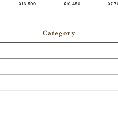
Be-f
混ブラ（Be-fit）
着圧ソックス(2足組)【一
混ぬく
¥16,500
¥10,450
¥7,7
般医療機器】（Be-fit）
-fit）
Category